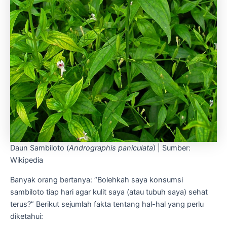
Daun Sambiloto (
Andrographis paniculata
) | Sumber:
Wikipedia
Banyak orang bertanya: “Bolehkah saya konsumsi
sambiloto tiap hari agar kulit saya (atau tubuh saya) sehat
terus?” Berikut sejumlah fakta tentang hal-hal yang perlu
diketahui: