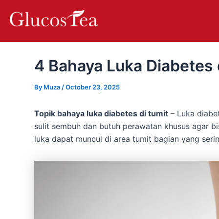
Skip
Post
to
navigation
content
4 Bahaya Luka Diabetes 
By
Muza
/
October 23, 2025
Topik bahaya luka diabetes di tumit
– Luka diabe
sulit sembuh dan butuh perawatan khusus agar b
luka dapat muncul di area tumit bagian yang se