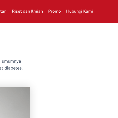
atan
Riset dan Ilmiah
Promo
Hubungi Kami
na umumnya
t diabetes,