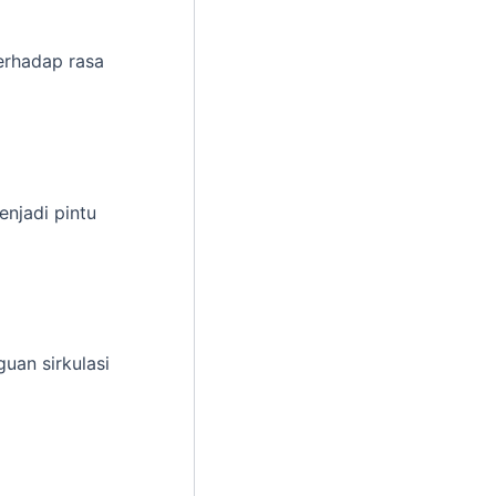
terhadap rasa
njadi pintu
uan sirkulasi