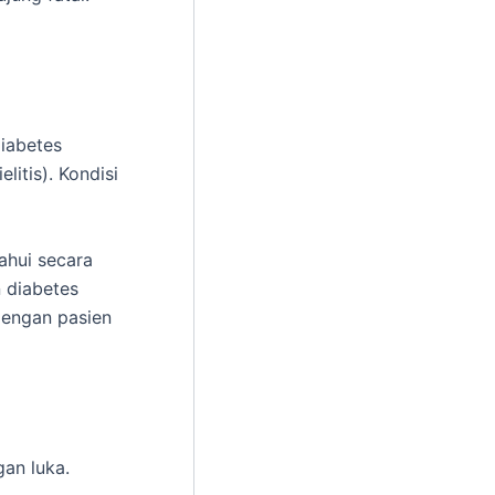
diabetes
itis). Kondisi
ahui secara
 diabetes
 dengan pasien
gan luka.