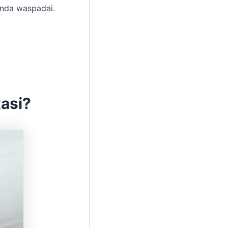
Anda waspadai.
asi?