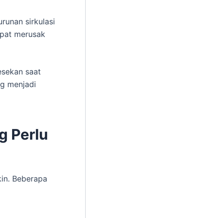
runan sirkulasi
apat merusak
esekan saat
ng menjadi
g Perlu
kin. Beberapa