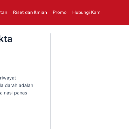
atan
Riset dan Ilmiah
Promo
Hubungi Kami
kta
riwayat
la darah adalah
a nasi panas