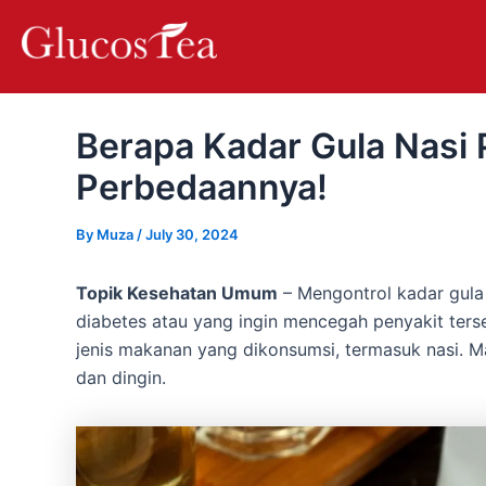
Skip
Post
to
navigation
content
Berapa Kadar Gula Nasi 
Perbedaannya!
By
Muza
/
July 30, 2024
Topik Kesehatan Umum
– Mengontrol kadar gula
diabetes atau yang ingin mencegah penyakit ters
jenis makanan yang dikonsumsi, termasuk nasi. Ma
dan dingin.