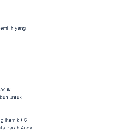
emilih yang
masuk
ubuh untuk
glikemik (IG)
la darah Anda.