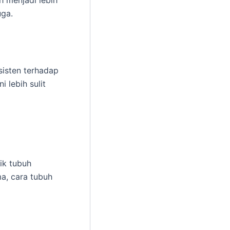
h menjadi lebih
uga.
esisten terhadap
i lebih sulit
ik tubuh
ma, cara tubuh