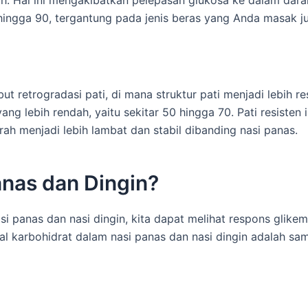
h. Hal ini mengakibatkan pelepasan glukosa ke dalam dara
 hingga 90, tergantung pada jenis beras yang Anda masak j
but retrogradasi pati, di mana struktur pati menjadi lebih r
g lebih rendah, yaitu sekitar 50 hingga 70. Pati resisten in
ah menjadi lebih lambat dan stabil dibanding nasi panas.
anas dan Dingin?
 panas dan nasi dingin, kita dapat melihat respons glikem
tal karbohidrat dalam nasi panas dan nasi dingin adalah sa