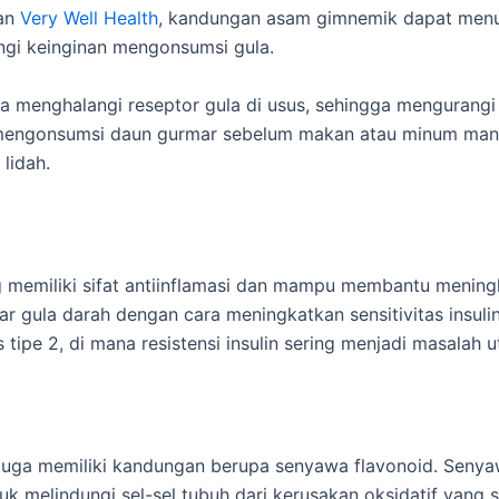
man
Very Well Health
, kandungan asam gimnemik dapat menu
ngi keinginan mengonsumsi gula.
a menghalangi reseptor gula di usus, sehingga mengurang
 mengonsumsi daun gurmar sebelum makan atau minum man
lidah.
memiliki sifat antiinflamasi dan mampu membantu menin
gula darah dengan cara meningkatkan sensitivitas insulin 
 tipe 2, di mana resistensi insulin sering menjadi masalah 
juga memiliki kandungan berupa senyawa flavonoid. Senya
 melindungi sel-sel tubuh dari kerusakan oksidatif yang s