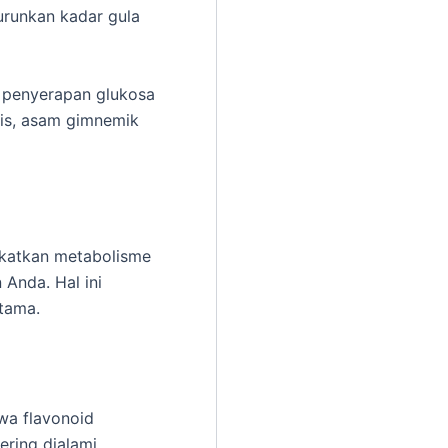
runkan kadar gula
i penyerapan glukosa
is, asam gimnemik
gkatkan metabolisme
Anda. Hal ini
utama.
wa flavonoid
ering dialami