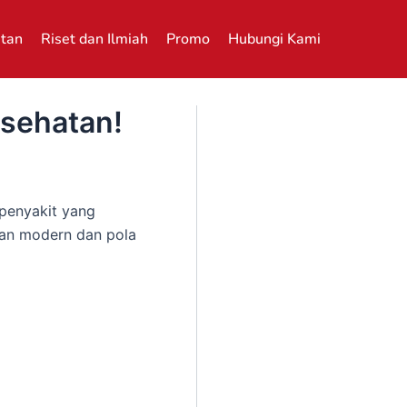
atan
Riset dan Ilmiah
Promo
Hubungi Kami
esehatan!
 penyakit yang
man modern dan pola