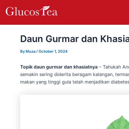
Skip
Post
to
navigation
content
Daun Gurmar dan Khasia
By
Muza
/
October 1, 2024
Topik daun gurmar dan khasiatnya
– Tahukah And
semakin sering diderita beragam kalangan, term
makan yang tinggi gula telah menjadikan diabete