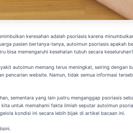
enimbulkan keresahan adalah psoriasis karena minumbulkan 
arga pasien bertanya-tanya, autoimun psoriasis apakah 
ustru bisa memengaruhi kesehatan tubuh secara keseluruhan
nyakit autoimun memang terus meningkat, seiring dengan b
an pencarian website. Namun, tidak semua informasi tersebu
han, sementara yang lain justru menganggap psoriasis seba
i kita untuk memahami fakta ilmiah seputar autoimun psorias
la kondisi ini secara lebih bijak di artikel bacaan ini.
sini.