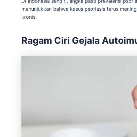
Di Indonesia sendiri, angka pasti prevalensi psori
menunjukkan bahwa kasus psoriasis terus mening
kronis.
Ragam Ciri Gejala Autoim