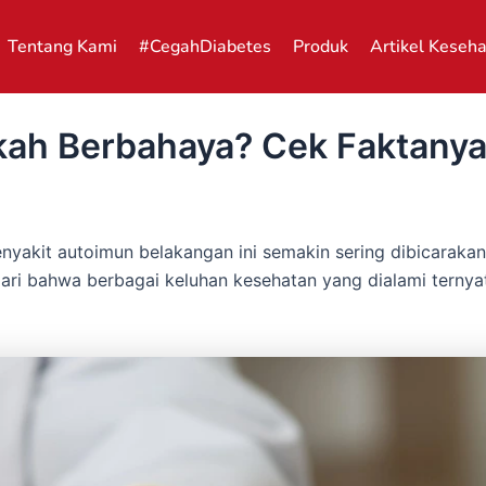
Tentang Kami
#CegahDiabetes
Produk
Artikel Keseh
kah Berbahaya? Cek Faktanya
nyakit autoimun belakangan ini semakin sering dibicaraka
dari bahwa berbagai keluhan kesehatan yang dialami ternya