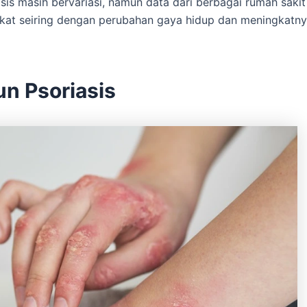
asis masih bervariasi, namun data dari berbagai rumah sakit
kat seiring dengan perubahan gaya hidup dan meningkatnya
un Psoriasis