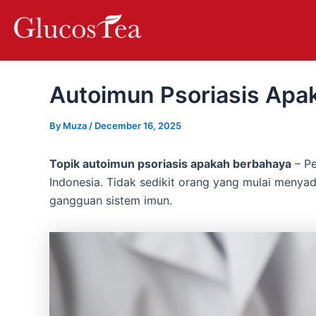
Skip
Post
to
navigation
content
Autoimun Psoriasis Apa
By
Muza
/
December 16, 2025
Topik autoimun psoriasis apakah berbahaya
– Pe
Indonesia. Tidak sedikit orang yang mulai menya
gangguan sistem imun.